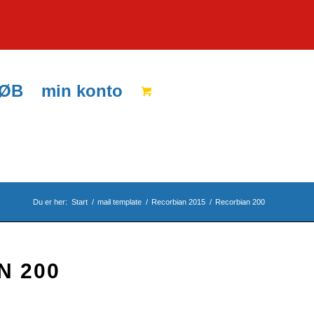
KØB
min konto
Du er her:
Start
/
mail template
/
Recorbian 2015
/
Recorbian 200
N 200