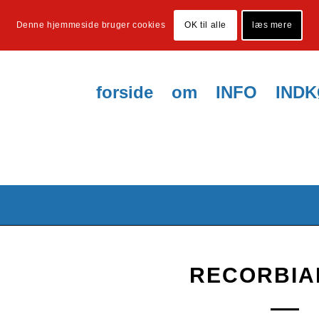
Denne hjemmeside bruger cookies
OK til alle
læs mere
forside
om
INFO
IND
RECORBIA