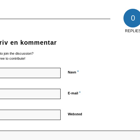
0
REPLIE
riv en kommentar
to join the discussion?
ree to contribute!
*
Navn
*
E-mail
Websted