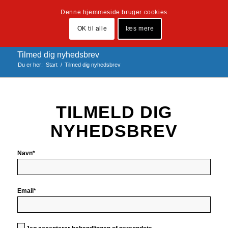
Denne hjemmeside bruger cookies
OK til alle
læs mere
Tilmed dig nyhedsbrev
Du er her:
Start
/
Tilmed dig nyhedsbrev
TILMELD DIG
NYHEDSBREV
Navn*
Email*