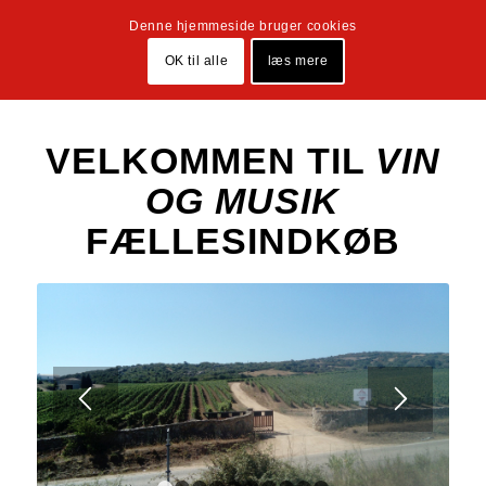
Denne hjemmeside bruger cookies
OK til alle
læs mere
VELKOMMEN TIL
VIN
OG MUSIK
FÆLLESINDKØB