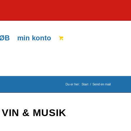
KØB
min konto
Du er her:
Start
/
Send en mail
 VIN & MUSIK