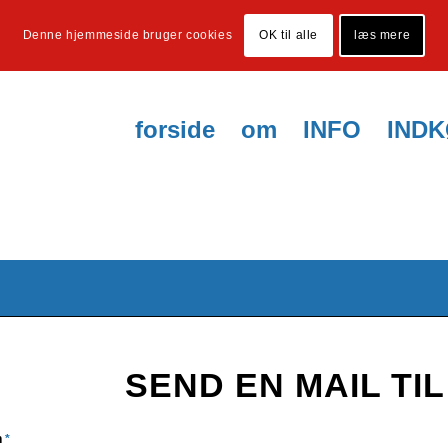
Denne hjemmeside bruger cookies
OK til alle
læs mere
forside
om
INFO
IND
SEND EN MAIL TIL
n
*