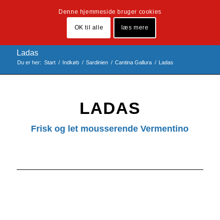
Denne hjemmeside bruger cookies
OK til alle
læs mere
Ladas
Du er her:
Start
/
Indkøb
/
Sardinien
/
Cantina Gallura
/
Ladas
LADAS
Frisk og let mousserende Vermentino