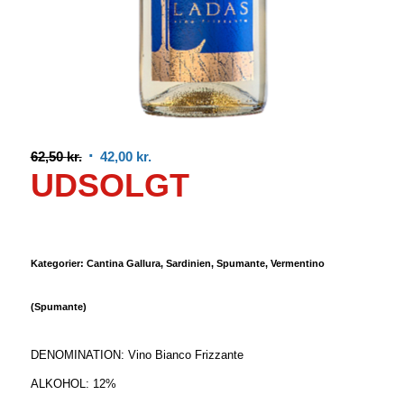
Den
Den
62,50
kr.
42,00
kr.
UDSOLGT
oprindelige
aktuelle
pris
pris
var:
er:
62,50 kr..
42,00 kr..
Kategorier:
Cantina Gallura
,
Sardinien
,
Spumante
,
Vermentino
(Spumante)
DENOMINATION: Vino Bianco Frizzante
ALKOHOL: 12%