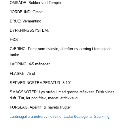
OMRÅDE: Bakker ved Tempio
JORDBUND: Granit
DRUE: Vermentino
DYRKNINGSSYSTEM:
HØST:
GÆRING: Først som hvidvin, derefter ny gæring i forseglede
tanke
LAGRING: 4-5 måneder
FLASKE: 75 cl
SERVERINGSTEMPERATUR: 8-10°
SMAGSNOTER: Lys strågul med grønne reflekser. Frisk vinøs
duft. Tør, let pog frisk, meget letdrikkelig
FORSLAG: Aperitif, til havets frugter
cantinagallura.net/en/vino?vino=Ladas&categoria=Sparkling