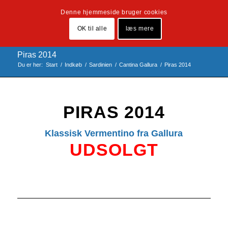
Denne hjemmeside bruger cookies
OK til alle
læs mere
Piras 2014
Du er her:
Start
/
Indkøb
/
Sardinien
/
Cantina Gallura
/
Piras 2014
PIRAS 2014
Klassisk Vermentino fra Gallura
UDSOLGT