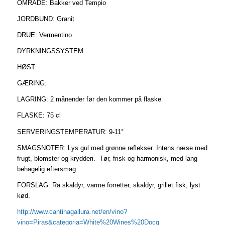
OMRÅDE: Bakker ved Tempio
JORDBUND: Granit
DRUE: Vermentino
DYRKNINGSSYSTEM:
HØST:
GÆRING:
LAGRING: 2 månender før den kommer på flaske
FLASKE: 75 cl
SERVERINGSTEMPERATUR: 9-11°
SMAGSNOTER: Lys gul med grønne reflekser. Intens næse med
frugt, blomster og krydderi. Tør, frisk og harmonisk, med lang
behagelig eftersmag.
FORSLAG: Rå skaldyr, varme forretter, skaldyr, grillet fisk, lyst
kød.
http://www.cantinagallura.net/en/vino?
vino=Piras&categoria=White%20Wines%20Docg