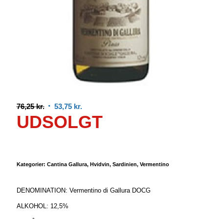
Den
Den
76,25
kr.
53,75
kr.
UDSOLGT
oprindelige
aktuelle
pris
pris
var:
er:
76,25 kr..
53,75 kr..
Kategorier:
Cantina Gallura
,
Hvidvin
,
Sardinien
,
Vermentino
DENOMINATION: Vermentino di Gallura DOCG
ALKOHOL: 12,5%