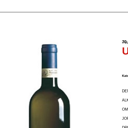
70
Kat
DEN
AL
OMR
JOR
DRU