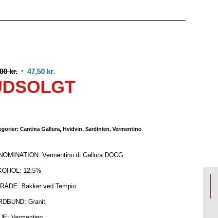
Den
Den
,00
kr.
47,50
kr.
UDSOLGT
oprindelige
aktuelle
pris
pris
var:
er:
70,00 kr..
47,50 kr..
egorier:
Cantina Gallura
,
Hvidvin
,
Sardinien
,
Vermentino
OMINATION: Vermentino di Gallura DOCG
KOHOL: 12,5%
U
ÅDE: Bakker ved Tempio
DBUND: Granit
E: Vermentino