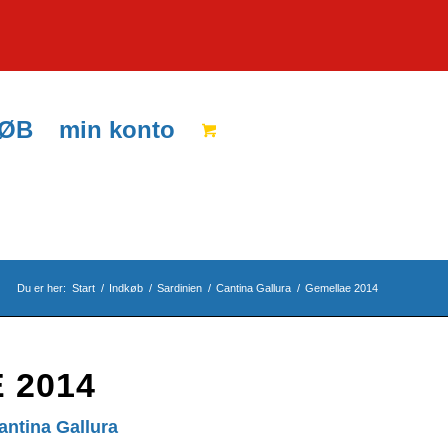
KØB
min konto
Du er her:
Start
/
Indkøb
/
Sardinien
/
Cantina Gallura
/
Gemellae 2014
 2014
antina Gallura