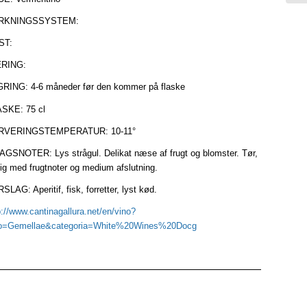
RKNINGSSYSTEM:
ST:
RING:
RING: 4-6 måneder før den kommer på flaske
SKE: 75 cl
RVERINGSTEMPERATUR: 10-11°
GSNOTER: Lys strågul. Delikat næse af frugt og blomster. Tør,
dig med frugtnoter og medium afslutning.
SLAG: Aperitif, fisk, forretter, lyst kød.
p://www.cantinagallura.net/en/vino?
o=Gemellae&categoria=White%20Wines%20Docg