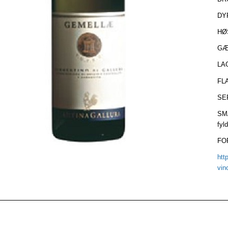
DY
HØ
GÆ
LAG
FLA
SE
SMA
fyl
FOR
htt
vin