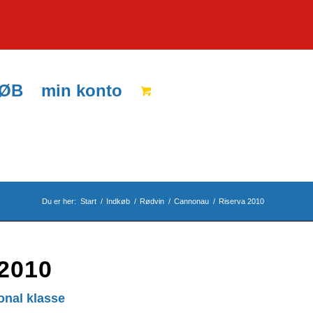
KØB
min konto
Du er her:
Start
/
Indkøb
/
Rødvin
/
Cannonau
/
Riserva 2010
2010
onal klasse