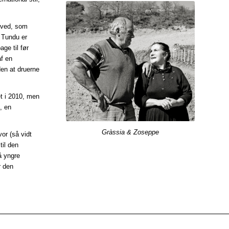
hoved, som
u Tundu er
age til før
af en
den at druerne
et i 2010, men
, en
Gràssia & Zoseppe
vor (så vidt
til den
å yngre
r den