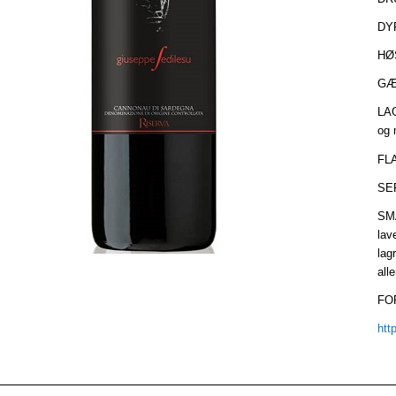
DYR
HØS
GÆR
LAG
og 
FLA
SE
SMA
lav
lag
all
FO
htt