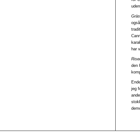
uden
Gràs
også 
tradi
Cann
kara
har 
Rise
den 
komp
Ende
jeg f
anden
stok
demo