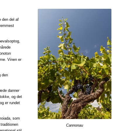
 den del af
 fremmest
rnevalsoptog,
hårede
onoton
rne. Vinen er
g den
 kæde danner
tokke, og det
og er rundet
Mamoiada, som
traditionen
Cannonau
national stil,