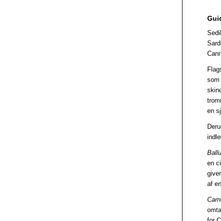
Guid
Sedi
Sard
Cann
Flag
som 
skin
trom
en s
Deru
indle
Ball
en c
give
af e
Carn
omta
for C