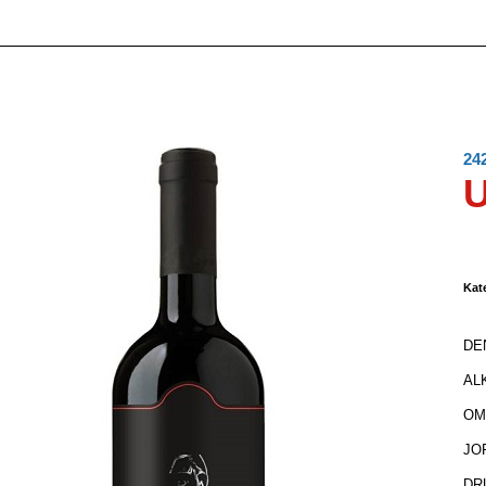
24
Kat
DEN
AL
OM
JOR
DR