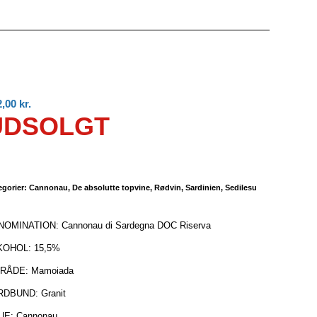
2,00
kr.
UDSOLGT
egorier:
Cannonau
,
De absolutte topvine
,
Rødvin
,
Sardinien
,
Sedilesu
OMINATION: Cannonau di Sardegna DOC Riserva
KOHOL: 15,5%
RÅDE: Mamoiada
DBUND: Granit
UE: Cannonau