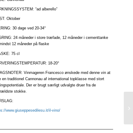
KNINGSSYSTEM: “ad alberello”
T: Oktober
ING: 30 dage ved 20-34°
RING: 24 måneder i store træfade, 12 måneder i cementtanke
mindst 12 måneder på flaske
SKE: 75 cl
RVERINGSTEMPERATUR: 18-20°
GSNOTER: Vinmageren Francesco ønskede med denne vin at
e en traditionel Cannonau af international topklasse med stort
ringspotentiale. Der er brugt særligt udvalgte druer fra de
erældste stokke.
RSLAG:
ps://www.giuseppesedilesu.it/il-vino/