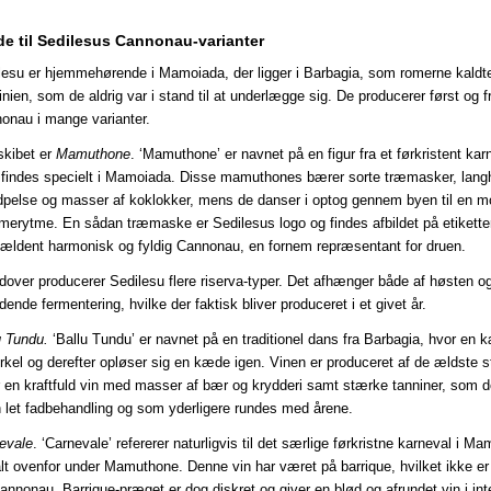
e til Sedilesus Cannonau-varianter
lesu er hjemmehørende i Mamoiada, der ligger i Barbagia, som romerne kaldte
inien, som de aldrig var i stand til at underlægge sig. De producerer først og
onau i mange varianter.
skibet er
Mamuthone
. ‘Mamuthone’ er navnet på en figur fra et førkristent ka
findes specielt i Mamoiada. Disse mamuthones bærer sorte træmasker, lang
dpelse og masser af koklokker, mens de danser i optog gennem byen til en m
merytme. En sådan træmaske er Sedilesus logo og findes afbildet på etikette
jældent harmonisk og fyldig Cannonau, en fornem repræsentant for druen.
dover producerer Sedilesu flere riserva-typer. Det afhænger både af høsten o
dende fermentering, hvilke der faktisk bliver produceret i et givet år.
u Tundu.
‘Ballu Tundu’ er navnet på en traditionel dans fra Barbagia, hvor en
irkel og derefter opløser sig en kæde igen. Vinen er produceret af de ældste s
r en kraftfuld vin med masser af bær og krydderi samt stærke tanniner, som d
n let fadbehandling og som yderligere rundes med årene.
evale
. ‘Carnevale’ refererer naturligvis til det særlige førkristne karneval i 
lt ovenfor under Mamuthone. Denne vin har været på barrique, hvilket ikke er 
annonau. Barrique-præget er dog diskret og giver en blød og afrundet vin i inter