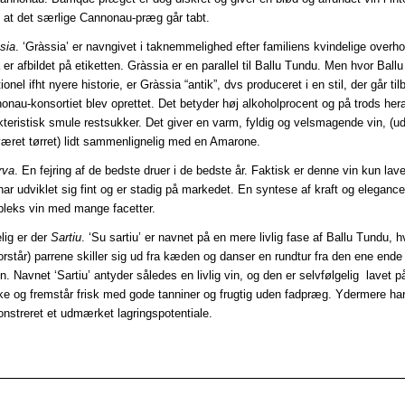
 at det særlige Cannonau-præg går tabt.
sia
. ‘Gràssia’ er navngivet i taknemmelighed efter familiens kvindelige over
er afbildet på etiketten. Gràssia er en parallel til Ballu Tundu. Men hvor Ball
tionel ifht nyere historie, er Gràssia “antik”, dvs produceret i en stil, der går tilb
onau-konsortiet blev oprettet. Det betyder høj alkoholprocent og på trods her
kteristisk smule restsukker. Det giver en varm, fyldig og velsmagende vin, (u
været tørret) lidt sammenlignelig med en Amarone.
rva
. En fejring af de bedste druer i de bedste år. Faktisk er denne vin kun lav
har udviklet sig fint og er stadig på markedet. En syntese af kraft og elegance
leks vin med mange facetter.
lig er der
Sartiu
. ‘Su sartiu’ er navnet på en mere livlig fase af Ballu Tundu, h
orstår) parrene skiller sig ud fra kæden og danser en rundtur fra den ene ende 
. Navnet ‘Sartiu’ antyder således en livlig vin, og den er selvfølgelig lavet p
ke og fremstår frisk med gode tanniner og frugtig uden fadpræg. Ydermere ha
nstreret et udmærket lagringspotentiale.