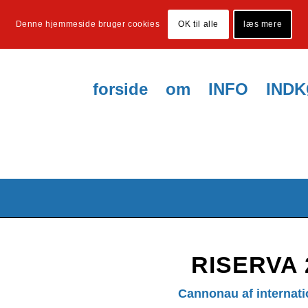
Denne hjemmeside bruger cookies
OK til alle
læs mere
forside
om
INFO
IND
RISERVA 
Cannonau af internati