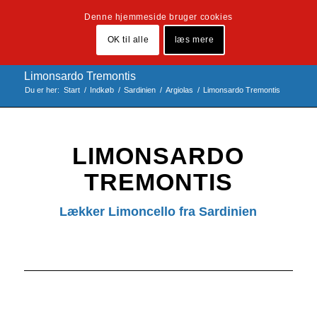
Denne hjemmeside bruger cookies
OK til alle
læs mere
Limonsardo Tremontis
Du er her:
Start
/
Indkøb
/
Sardinien
/
Argiolas
/
Limonsardo Tremontis
LIMONSARDO
TREMONTIS
Lækker Limoncello fra Sardinien