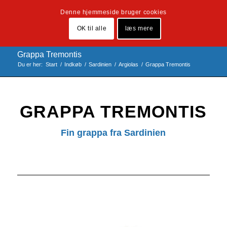
Denne hjemmeside bruger cookies
OK til alle
læs mere
Grappa Tremontis
Du er her:
Start
/
Indkøb
/
Sardinien
/
Argiolas
/
Grappa Tremontis
GRAPPA TREMONTIS
Fin grappa fra Sardinien