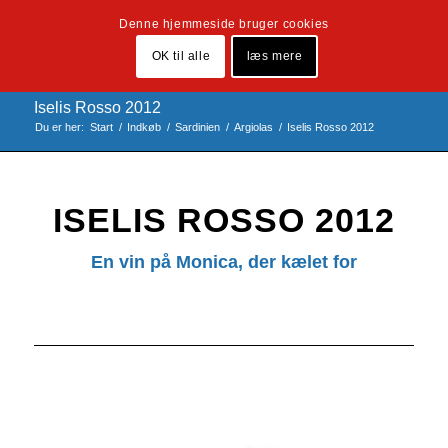
Denne hjemmeside bruger cookies
OK til alle
læs mere
Iselis Rosso 2012
Du er her:
Start
/
Indkøb
/
Sardinien
/
Argiolas
/
Iselis Rosso 2012
ISELIS ROSSO 2012
En vin på Monica, der kælet for