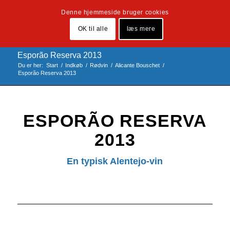
Denne hjemmeside bruger cookies
OK til alle
læs mere
Esporão Reserva 2013
Du er her:
Start
/
Indkøb
/
Rødvin
/
Alicante Bouschet
/
Esporão Reserva 2013
ESPORÃO RESERVA
2013
En typisk Alentejo-vin