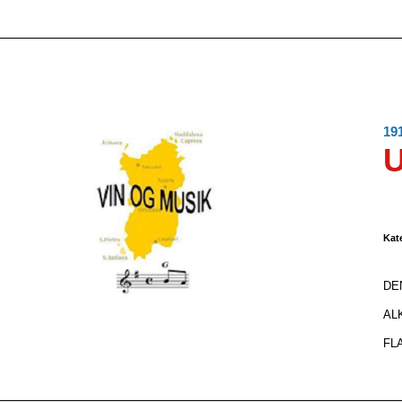
19
Kat
DEN
AL
FLA