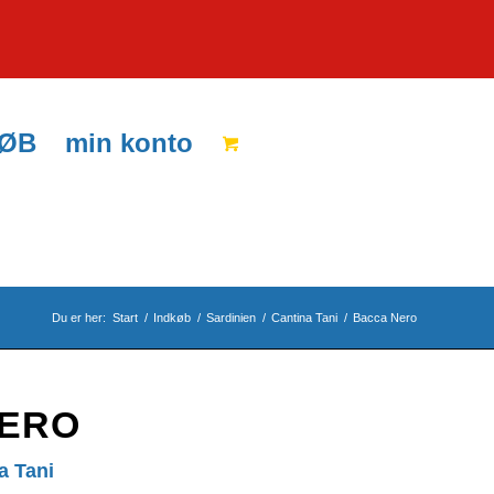
KØB
min konto
Du er her:
Start
/
Indkøb
/
Sardinien
/
Cantina Tani
/
Bacca Nero
NERO
ra Tani