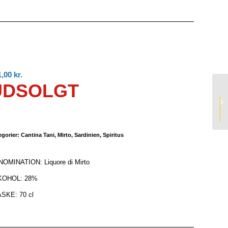
1,00
kr.
UDSOLGT
U
egorier:
Cantina Tani
,
Mirto
,
Sardinien
,
Spiritus
OMINATION: Liquore di Mirto
KOHOL: 28%
SKE: 70 cl