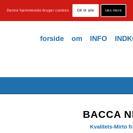
Denne hjemmeside bruger cookies
OK til alle
læs mere
forside
om
INFO
IND
BACCA 
Kvalitets-Mirto f