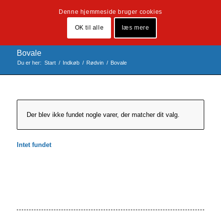
Denne hjemmeside bruger cookies
OK til alle
læs mere
Bovale
Du er her:
Start
/
Indkøb
/
Rødvin
/
Bovale
Der blev ikke fundet nogle varer, der matcher dit valg.
Intet fundet