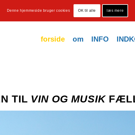
Denne hjemmeside bruger cookies
OK til alle
læs mere
forside
om
INFO
IND
N TIL
VIN OG MUSIK
FÆL