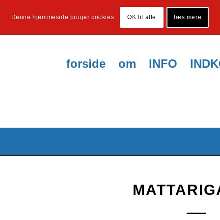
Denne hjemmeside bruger cookies
OK til alle
læs mere
forside
om
INFO
IND
MATTARIG