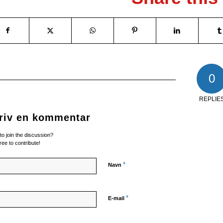
0
REPLIE
riv en kommentar
to join the discussion?
ree to contribute!
*
Navn
*
E-mail