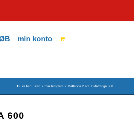
KØB
min konto
Du er her:
Start
/
mail template
/
Mattariga 2022
/
Mattariga 600
A 600