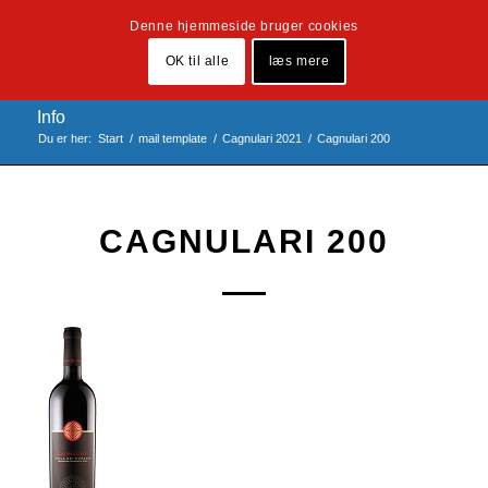
Denne hjemmeside bruger cookies
OK til alle
læs mere
Info
Du er her:
Start
/
mail template
/
Cagnulari 2021
/
Cagnulari 200
CAGNULARI 200