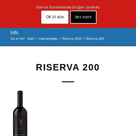
Denne hjemmeside bruger cookies
OK til alle
læs mere
Info
Du er her:
Start
/
mail template
/
Riserva 2010
/
Riserva 200
RISERVA 200