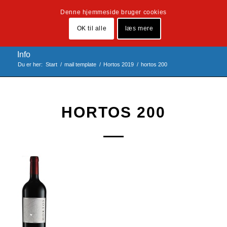
Denne hjemmeside bruger cookies
OK til alle
læs mere
Info
Du er her:
Start
/
mail template
/
Hortos 2019
/
hortos 200
HORTOS 200